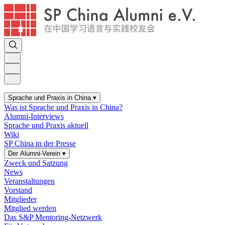
Sprache und Praxis in China
▾
Was ist Sprache und Praxis in China?
Alumni-Interviews
Sprache und Praxis aktuell
Wiki
SP China in der Presse
Der Alumni-Verein
▾
Zweck und Satzung
News
Veranstaltungen
Vorstand
Mitglieder
Mitglied werden
Das S&P Mentoring-Netzwerk