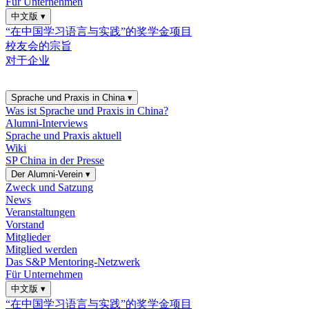
Für Unternehmen
中文版
▾
“在中国学习语言与实践”的奖学金项目
校友会的宗旨
对于企业
Sprache und Praxis in China
▾
Was ist Sprache und Praxis in China?
Alumni-Interviews
Sprache und Praxis aktuell
Wiki
SP China in der Presse
Der Alumni-Verein
▾
Zweck und Satzung
News
Veranstaltungen
Vorstand
Mitglieder
Mitglied werden
Das S&P Mentoring-Netzwerk
Für Unternehmen
中文版
▾
“在中国学习语言与实践”的奖学金项目