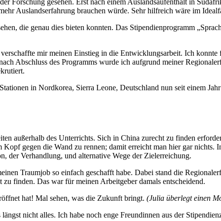
n der Forschung gesehen. Erst nach einem Auslandsaufenthalt in Südafr
mehr Auslandserfahrung brauchen würde. Sehr hilfreich wäre im Idealf
n, die genau dies bieten konnten. Das Stipendienprogramm „Sprache u
erschaffte mir meinen Einstieg in die Entwicklungsarbeit. Ich konnte 
r nach Abschluss des Programms wurde ich aufgrund meiner Regionalerfa
rutiert.
ach Stationen in Nordkorea, Sierra Leone, Deutschland nun seit einem Ja
ten außerhalb des Unterrichts. Sich in China zurecht zu finden erfordert
m Kopf gegen die Wand zu rennen; damit erreicht man hier gar nichts. I
, der Verhandlung, und alternative Wege der Zielerreichung.
 meinen Traumjob so einfach geschafft habe. Dabei stand die Regionaler
t zu finden. Das war für meinen Arbeitgeber damals entscheidend.
eröffnet hat! Mal sehen, was die Zukunft bringt.
(Julia überlegt einen 
 längst nicht alles. Ich habe noch enge Freundinnen aus der Stipendien