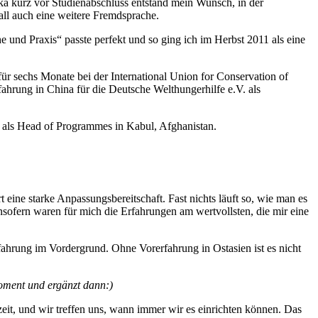
ika kurz vor Studienabschluss entstand mein Wunsch, in der
all auch eine weitere Fremdsprache.
nd Praxis“ passte perfekt und so ging ich im Herbst 2011 als eine
für sechs Monate bei der International Union for Conservation of
hrung in China für die Deutsche Welthungerhilfe e.V. als
hr als Head of Programmes in Kabul, Afghanistan.
 eine starke Anpassungsbereitschaft. Fast nichts läuft so, wie man es
nsofern waren für mich die Erfahrungen am wertvollsten, die mir eine
fahrung im Vordergrund. Ohne Vorerfahrung in Ostasien ist es nicht
Moment und ergänzt dann:)
zeit, und wir treffen uns, wann immer wir es einrichten können. Das