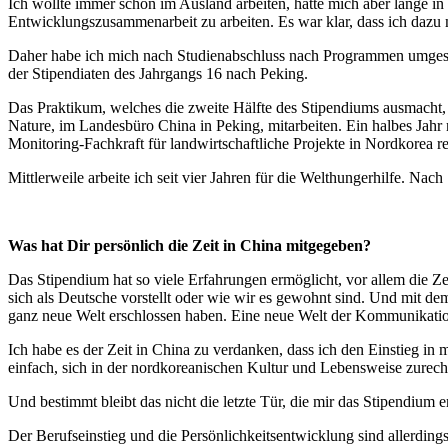
Ich wollte immer schon im Ausland arbeiten, hatte mich aber lange i
Entwicklungszusammenarbeit zu arbeiten. Es war klar, dass ich dazu 
Daher habe ich mich nach Studienabschluss nach Programmen umgesehe
der Stipendiaten des Jahrgangs 16 nach Peking.
Das Praktikum, welches die zweite Hälfte des Stipendiums ausmacht, v
Nature, im Landesbüro China in Peking, mitarbeiten. Ein halbes Jah
Monitoring-Fachkraft für landwirtschaftliche Projekte in Nordkorea rek
Mittlerweile arbeite ich seit vier Jahren für die Welthungerhilfe. N
Was hat Dir persönlich die Zeit in China mitgegeben?
Das Stipendium hat so viele Erfahrungen ermöglicht, vor allem die Zei
sich als Deutsche vorstellt oder wie wir es gewohnt sind. Und mit de
ganz neue Welt erschlossen haben. Eine neue Welt der Kommunikation
Ich habe es der Zeit in China zu verdanken, dass ich den Einstieg in
einfach, sich in der nordkoreanischen Kultur und Lebensweise zurech
Und bestimmt bleibt das nicht die letzte Tür, die mir das Stipendium 
Der Berufseinstieg und die Persönlichkeitsentwicklung sind allerdings