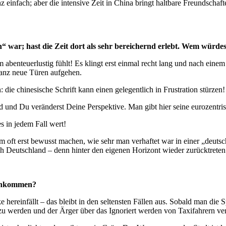
nz einfach; aber die intensive Zeit in China bringt haltbare Freundscha
en“ war; hast die Zeit dort als sehr bereichernd erlebt. Wem wür
benteuerlustig fühlt! Es klingt erst einmal recht lang und nach einem v
 ganz neue Türen aufgehen.
die chinesische Schrift kann einen gelegentlich in Frustration stürzen!
 und Du veränderst Deine Perspektive. Man gibt hier seine eurozentrisch
es in jedem Fall wert!
em oft erst bewusst machen, wie sehr man verhaftet war in einer „de
ch Deutschland – denn hinter den eigenen Horizont wieder zurücktrete
g ankommen?
reinfällt – das bleibt in den seltensten Fällen aus. Sobald man die Spr
rt zu werden und der Ärger über das Ignoriert werden von Taxifahrern ve