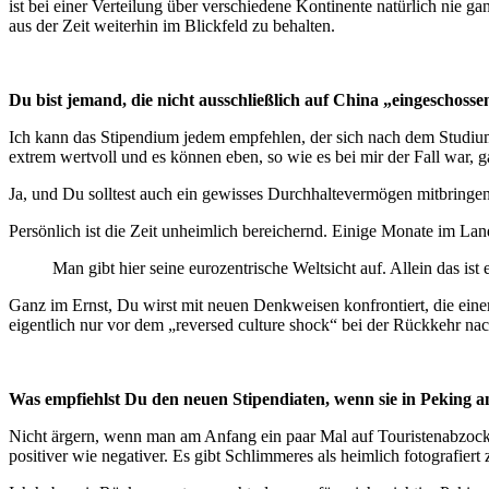
ist bei einer Verteilung über verschiedene Kontinente natürlich nie ga
aus der Zeit weiterhin im Blickfeld zu behalten.
Du bist jemand, die nicht ausschließlich auf China „eingeschoss
Ich kann das Stipendium jedem empfehlen, der sich nach dem Studium a
extrem wertvoll und es können eben, so wie es bei mir der Fall war,
Ja, und Du solltest auch ein gewisses Durchhaltevermögen mitbringen: 
Persönlich ist die Zeit unheimlich bereichernd. Einige Monate im Land
Man gibt hier seine eurozentrische Weltsicht auf. Allein das ist 
Ganz im Ernst, Du wirst mit neuen Denkweisen konfrontiert, die ein
eigentlich nur vor dem „reversed culture shock“ bei der Rückkehr na
Was empfiehlst Du den neuen Stipendiaten, wenn sie in Pekin
Nicht ärgern, wenn man am Anfang ein paar Mal auf Touristenabzocke he
positiver wie negativer. Es gibt Schlimmeres als heimlich fotografie