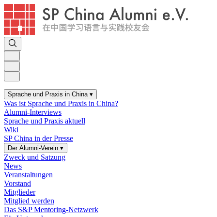
Sprache und Praxis in China
▾
Was ist Sprache und Praxis in China?
Alumni-Interviews
Sprache und Praxis aktuell
Wiki
SP China in der Presse
Der Alumni-Verein
▾
Zweck und Satzung
News
Veranstaltungen
Vorstand
Mitglieder
Mitglied werden
Das S&P Mentoring-Netzwerk