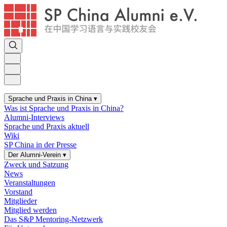
Sprache und Praxis in China
▾
Was ist Sprache und Praxis in China?
Alumni-Interviews
Sprache und Praxis aktuell
Wiki
SP China in der Presse
Der Alumni-Verein
▾
Zweck und Satzung
News
Veranstaltungen
Vorstand
Mitglieder
Mitglied werden
Das S&P Mentoring-Netzwerk