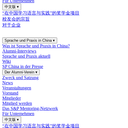
Für Unternehmen
中文版
▾
“在中国学习语言与实践”的奖学金项目
校友会的宗旨
对于企业
Sprache und Praxis in China
▾
Was ist Sprache und Praxis in China?
Alumni-Interviews
Sprache und Praxis aktuell
Wiki
SP China in der Presse
Der Alumni-Verein
▾
Zweck und Satzung
News
Veranstaltungen
Vorstand
Mitglieder
Mitglied werden
Das S&P Mentoring-Netzwerk
Für Unternehmen
中文版
▾
“在中国学习语言与实践”的奖学金项目