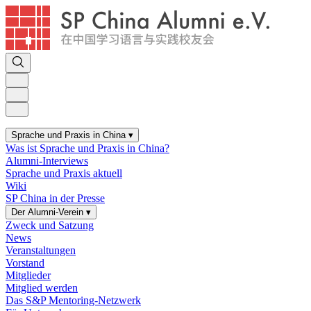
Sprache und Praxis in China
▾
Was ist Sprache und Praxis in China?
Alumni-Interviews
Sprache und Praxis aktuell
Wiki
SP China in der Presse
Der Alumni-Verein
▾
Zweck und Satzung
News
Veranstaltungen
Vorstand
Mitglieder
Mitglied werden
Das S&P Mentoring-Netzwerk