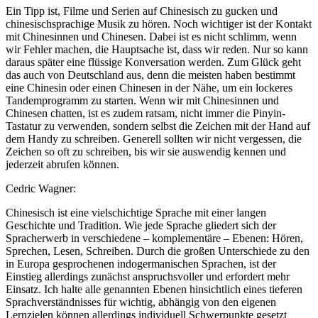
Ein Tipp ist, Filme und Serien auf Chinesisch zu gucken und
chinesischsprachige Musik zu hören. Noch wichtiger ist der Kontakt
mit Chinesinnen und Chinesen. Dabei ist es nicht schlimm, wenn
wir Fehler machen, die Hauptsache ist, dass wir reden. Nur so kann
daraus später eine flüssige Konversation werden. Zum Glück geht
das auch von Deutschland aus, denn die meisten haben bestimmt
eine Chinesin oder einen Chinesen in der Nähe, um ein lockeres
Tandemprogramm zu starten. Wenn wir mit Chinesinnen und
Chinesen chatten, ist es zudem ratsam, nicht immer die Pinyin-
Tastatur zu verwenden, sondern selbst die Zeichen mit der Hand auf
dem Handy zu schreiben. Generell sollten wir nicht vergessen, die
Zeichen so oft zu schreiben, bis wir sie auswendig kennen und
jederzeit abrufen können.
Cedric Wagner:
Chinesisch ist eine vielschichtige Sprache mit einer langen
Geschichte und Tradition. Wie jede Sprache gliedert sich der
Spracherwerb in verschiedene – komplementäre – Ebenen: Hören,
Sprechen, Lesen, Schreiben. Durch die großen Unterschiede zu den
in Europa gesprochenen indogermanischen Sprachen, ist der
Einstieg allerdings zunächst anspruchsvoller und erfordert mehr
Einsatz. Ich halte alle genannten Ebenen hinsichtlich eines tieferen
Sprachverständnisses für wichtig, abhängig von den eigenen
Lernzielen können allerdings individuell Schwerpunkte gesetzt