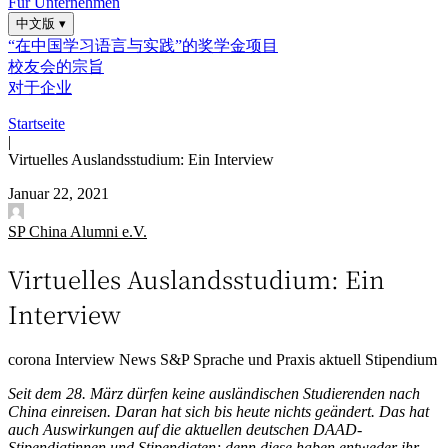
Für Unternehmen
中文版
▾
“在中国学习语言与实践”的奖学金项目
校友会的宗旨
对于企业
Startseite
|
Virtuelles Auslandsstudium: Ein Interview
Januar 22, 2021
SP China Alumni e.V.
Virtuelles Auslandsstudium: Ein
Interview
corona
Interview
News
S&P
Sprache und Praxis aktuell
Stipendium
Seit dem 28. März dürfen keine ausländischen Studierenden nach
China einreisen. Daran hat sich bis heute nichts geändert. Das hat
auch Auswirkungen auf die aktuellen deutschen DAAD-
Stipendiatinnen und Stipendiaten; denn diese haben entweder ihr