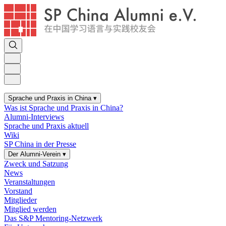
Sprache und Praxis in China
▾
Was ist Sprache und Praxis in China?
Alumni-Interviews
Sprache und Praxis aktuell
Wiki
SP China in der Presse
Der Alumni-Verein
▾
Zweck und Satzung
News
Veranstaltungen
Vorstand
Mitglieder
Mitglied werden
Das S&P Mentoring-Netzwerk