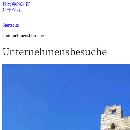
校友会的宗旨
对于企业
Startseite
|
Unternehmensbesuche
Unternehmensbesuche