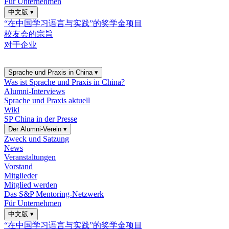
Für Unternehmen
中文版
▾
“在中国学习语言与实践”的奖学金项目
校友会的宗旨
对于企业
Sprache und Praxis in China
▾
Was ist Sprache und Praxis in China?
Alumni-Interviews
Sprache und Praxis aktuell
Wiki
SP China in der Presse
Der Alumni-Verein
▾
Zweck und Satzung
News
Veranstaltungen
Vorstand
Mitglieder
Mitglied werden
Das S&P Mentoring-Netzwerk
Für Unternehmen
中文版
▾
“在中国学习语言与实践”的奖学金项目