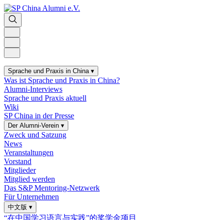
Sprache und Praxis in China
▾
Was ist Sprache und Praxis in China?
Alumni-Interviews
Sprache und Praxis aktuell
Wiki
SP China in der Presse
Der Alumni-Verein
▾
Zweck und Satzung
News
Veranstaltungen
Vorstand
Mitglieder
Mitglied werden
Das S&P Mentoring-Netzwerk
Für Unternehmen
中文版
▾
“在中国学习语言与实践”的奖学金项目