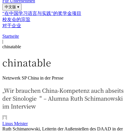
Für Unternehmen
中文版
▾
“在中国学习语言与实践”的奖学金项目
校友会的宗旨
对于企业
Startseite
|
chinatable
chinatable
Netzwerk
SP China in der Presse
„Wir brauchen China-Kompetenz auch abseits
der Sinologie“ – Alumna Ruth Schimanowski
im Interview
Linus Meister
Ruth Schimanowski, Leiterin der Außenstellen des DAAD in der