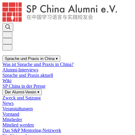
Sprache und Praxis in China
▾
Was ist Sprache und Praxis in China?
Alumni-Interviews
Sprache und Praxis aktuell
Wiki
SP China in der Presse
Der Alumni-Verein
▾
Zweck und Satzung
News
Veranstaltungen
Vorstand
Mitglieder
Mitglied werden
Das S&P Mentoring-Netzwerk