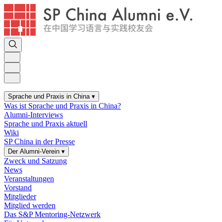
Sprache und Praxis in China
▾
Was ist Sprache und Praxis in China?
Alumni-Interviews
Sprache und Praxis aktuell
Wiki
SP China in der Presse
Der Alumni-Verein
▾
Zweck und Satzung
News
Veranstaltungen
Vorstand
Mitglieder
Mitglied werden
Das S&P Mentoring-Netzwerk