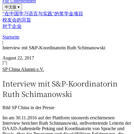
Für Unternehmen
中文版
▾
“在中国学习语言与实践”的奖学金项目
校友会的宗旨
对于企业
Startseite
|
Interview mit S&P-Koordinatorin Ruth Schimanowski
August 22, 2017
SP China Alumni e.V.
Interview mit S&P-Koordinatorin
Ruth Schimanowski
Bild
SP China in der Presse
Im am 30.11.2016 auf der Plattform sinonerds erschienenen
Interview berichtet Ruth Schimanowski, stellvertretende Leiterin der
DAAD-Außenstelle Peking und Koordinatorin von Sprache und
Praxis, über das Programm und die vielfältigen Erfahrungen, die