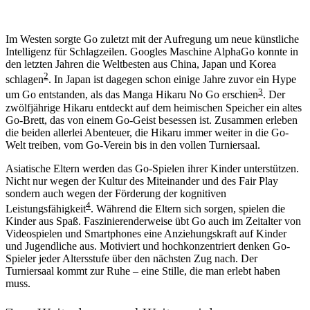
Im Westen sorgte Go zuletzt mit der Aufregung um neue künstliche
Intelligenz für Schlagzeilen. Googles Maschine AlphaGo konnte in
den letzten Jahren die Weltbesten aus China, Japan und Korea
2
schlagen
. In Japan ist dagegen schon einige Jahre zuvor ein Hype
3
um Go entstanden, als das Manga Hikaru No Go erschien
. Der
zwölfjährige Hikaru entdeckt auf dem heimischen Speicher ein altes
Go-Brett, das von einem Go-Geist besessen ist. Zusammen erleben
die beiden allerlei Abenteuer, die Hikaru immer weiter in die Go-
Welt treiben, vom Go-Verein bis in den vollen Turniersaal.
Asiatische Eltern werden das Go-Spielen ihrer Kinder unterstützen.
Nicht nur wegen der Kultur des Miteinander und des Fair Play
sondern auch wegen der Förderung der kognitiven
4
Leistungsfähigkeit
. Während die Eltern sich sorgen, spielen die
Kinder aus Spaß. Faszinierenderweise übt Go auch im Zeitalter von
Videospielen und Smartphones eine Anziehungskraft auf Kinder
und Jugendliche aus. Motiviert und hochkonzentriert denken Go-
Spieler jeder Altersstufe über den nächsten Zug nach. Der
Turniersaal kommt zur Ruhe – eine Stille, die man erlebt haben
muss.