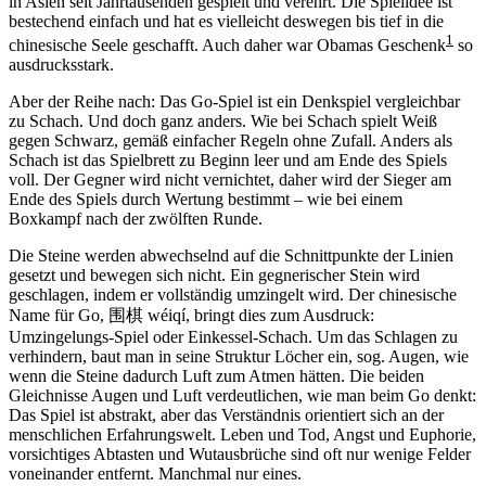
in Asien seit Jahrtausenden gespielt und verehrt. Die Spielidee ist
bestechend einfach und hat es vielleicht deswegen bis tief in die
1
chinesische Seele geschafft. Auch daher war Obamas Geschenk
so
ausdrucksstark.
Aber der Reihe nach: Das Go-Spiel ist ein Denkspiel vergleichbar
zu Schach. Und doch ganz anders. Wie bei Schach spielt Weiß
gegen Schwarz, gemäß einfacher Regeln ohne Zufall. Anders als
Schach ist das Spielbrett zu Beginn leer und am Ende des Spiels
voll. Der Gegner wird nicht vernichtet, daher wird der Sieger am
Ende des Spiels durch Wertung bestimmt – wie bei einem
Boxkampf nach der zwölften Runde.
Die Steine werden abwechselnd auf die Schnittpunkte der Linien
gesetzt und bewegen sich nicht. Ein gegnerischer Stein wird
geschlagen, indem er vollständig umzingelt wird. Der chinesische
Name für Go, 围棋 wéiqí, bringt dies zum Ausdruck:
Umzingelungs-Spiel oder Einkessel-Schach. Um das Schlagen zu
verhindern, baut man in seine Struktur Löcher ein, sog. Augen, wie
wenn die Steine dadurch Luft zum Atmen hätten. Die beiden
Gleichnisse Augen und Luft verdeutlichen, wie man beim Go denkt:
Das Spiel ist abstrakt, aber das Verständnis orientiert sich an der
menschlichen Erfahrungswelt. Leben und Tod, Angst und Euphorie,
vorsichtiges Abtasten und Wutausbrüche sind oft nur wenige Felder
voneinander entfernt. Manchmal nur eines.