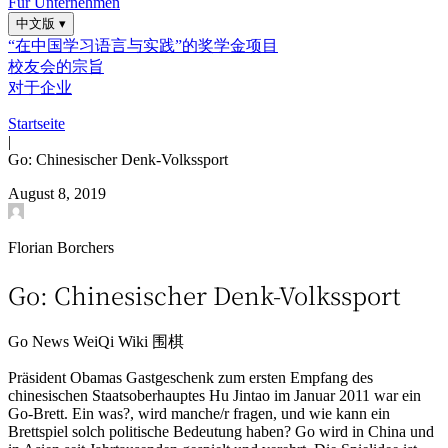
Für Unternehmen
中文版
▾
“在中国学习语言与实践”的奖学金项目
校友会的宗旨
对于企业
Startseite
|
Go: Chinesischer Denk-Volkssport
August 8, 2019
Florian Borchers
Go: Chinesischer Denk-Volkssport
Go
News
WeiQi
Wiki
围棋
Präsident Obamas Gastgeschenk zum ersten Empfang des
chinesischen Staatsoberhauptes Hu Jintao im Januar 2011 war ein
Go-Brett. Ein was?, wird manche/r fragen, und wie kann ein
Brettspiel solch politische Bedeutung haben? Go wird in China und