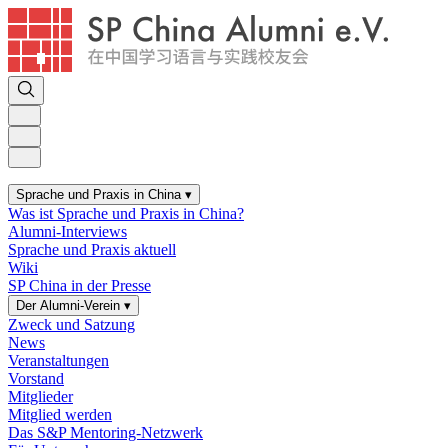
Sprache und Praxis in China
▾
Was ist Sprache und Praxis in China?
Alumni-Interviews
Sprache und Praxis aktuell
Wiki
SP China in der Presse
Der Alumni-Verein
▾
Zweck und Satzung
News
Veranstaltungen
Vorstand
Mitglieder
Mitglied werden
Das S&P Mentoring-Netzwerk