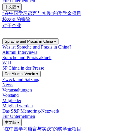
Für Unternehmen
中文版
▾
“在中国学习语言与实践”的奖学金项目
校友会的宗旨
对于企业
Sprache und Praxis in China
▾
Was ist Sprache und Praxis in China?
Alumni-Interviews
Sprache und Praxis aktuell
Wiki
SP China in der Presse
Der Alumni-Verein
▾
Zweck und Satzung
News
Veranstaltungen
Vorstand
Mitglieder
Mitglied werden
Das S&P Mentoring-Netzwerk
Für Unternehmen
中文版
▾
“在中国学习语言与实践”的奖学金项目